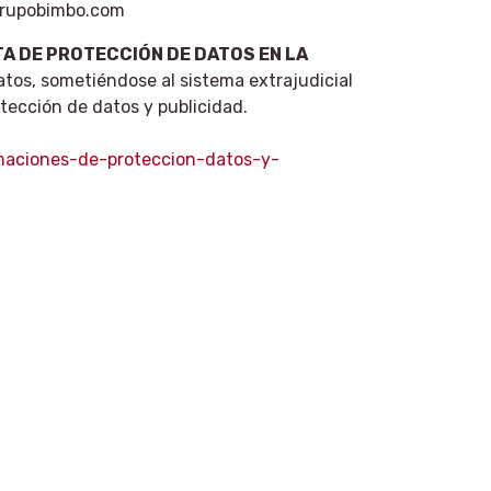
@grupobimbo.com
A DE PROTECCIÓN DE DATOS EN LA
tos, sometiéndose al sistema extrajudicial
ección de datos y publicidad.
amaciones-de-proteccion-datos-y-