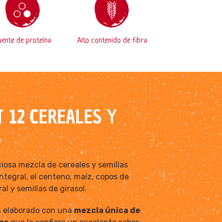
uente de proteína
Alto contenido de fibra
 12 CEREALES Y
S
iosa mezcla de cereales y semillas
integral, el centeno, maíz, copos de
al y semillas de girasol.
n elaborado con una
mezcla única de