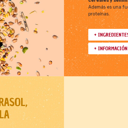
cereales y semil
Además es una fuen
proteínas.
+ INGREDIENTE
+ INFORMACIÓN
RASOL,
LA