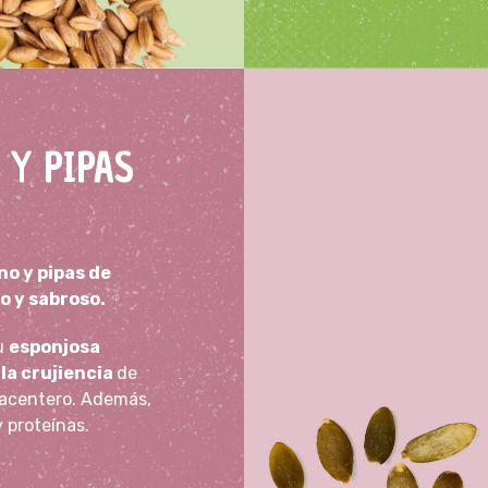
Y PIPAS
o y pipas de
o y sabroso.
su
esponjosa
la crujiencia
de
placentero. Además,
y proteínas.