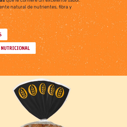
las
que le confiere un excelente sabor.
te natural de nutrientes, fibra y
S
 NUTRICIONAL