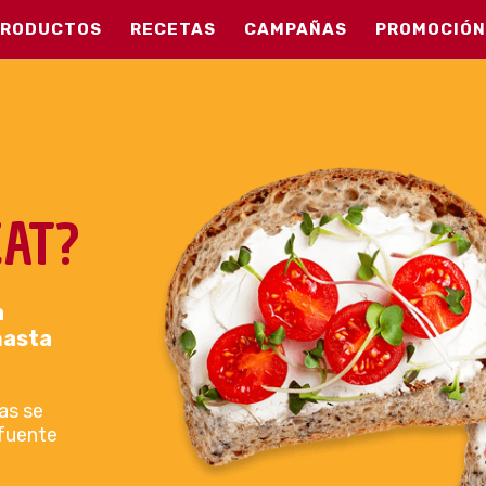
PRODUCTOS
RECETAS
CAMPAÑAS
PROMOCIÓN
AT?
a
hasta
as se
fuente